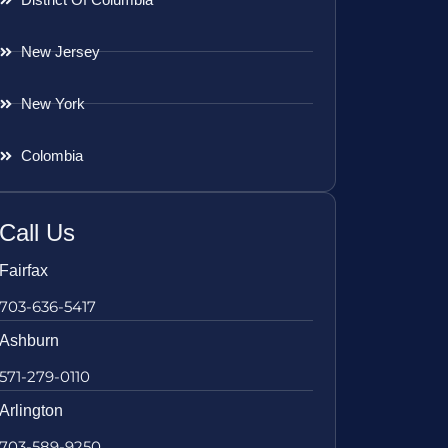
New Jersey
New York
Colombia
Call Us
Fairfax
703-636-5417
Ashburn
571-279-0110
Arlington
703-589-9250