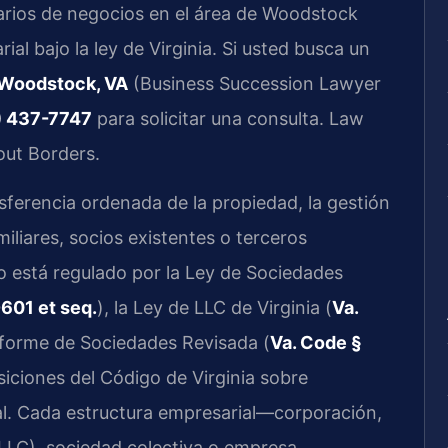
arios de negocios en el área de Woodstock
al bajo la ley de Virginia. Si usted busca un
 Woodstock, VA
(Business Succession Lawyer
) 437-7747
para solicitar una consulta. Law
out Borders.
sferencia ordenada de la propiedad, la gestión
miliares, socios existentes o terceros
o está regulado por la Ley de Sociedades
-601 et seq.
), la Ley de LLC de Virginia (
Va.
niforme de Sociedades Revisada (
Va. Code §
siciones del Código de Virginia sobre
ial. Cada estructura empresarial—corporación,
(LLC), sociedad colectiva o empresa