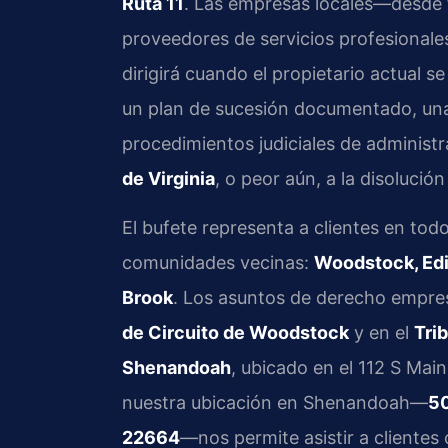
Ruta 11
. Las empresas locales—desde f
proveedores de servicios profesionales
dirigirá cuando el propietario actual se
un plan de sucesión documentado, una
procedimientos judiciales de administr
de Virginia
, o peor aún, a la disolución
El bufete representa a clientes en to
comunidades vecinas:
Woodstock, Edi
Brook
. Los asuntos de derecho empres
de Circuito de Woodstock
y en el
Tri
Shenandoah
, ubicado en el 112 S Ma
nuestra ubicación en Shenandoah—
50
22664
—nos permite asistir a clientes