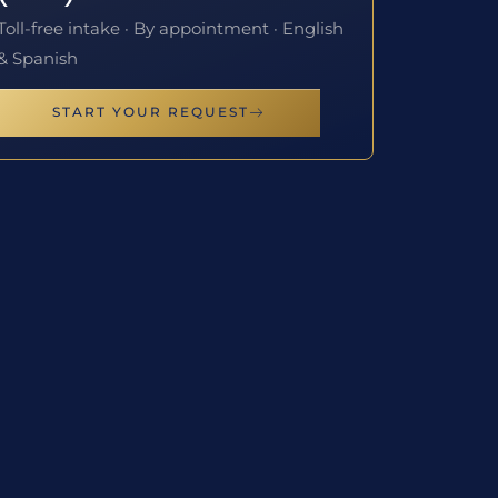
Toll-free intake · By appointment · English
& Spanish
START YOUR REQUEST