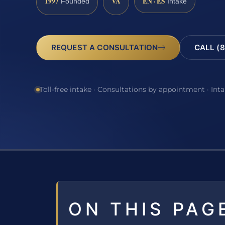
1997
VA
EN · ES
Founded
Intake
REQUEST A CONSULTATION
CALL (8
Toll-free intake · Consultations by appointment · Int
ON THIS PAG