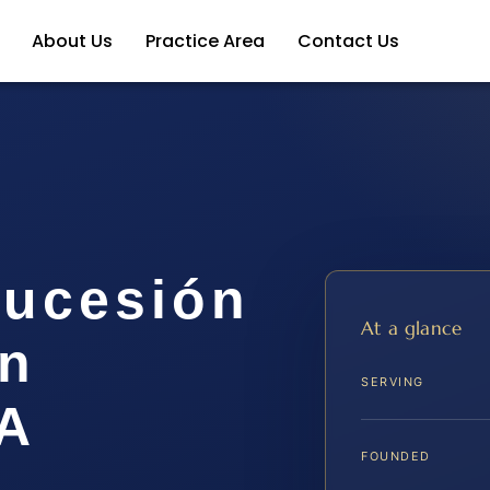
About Us
Practice Area
Contact Us
ucesión
At a glance
en
SERVING
A
FOUNDED