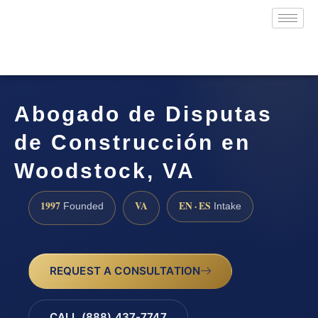
Abogado de Disputas
de Construcción en
Woodstock, VA
1997
VA
EN · ES
Founded
Intake
REQUEST A CONSULTATION
CALL (888) 437-7747