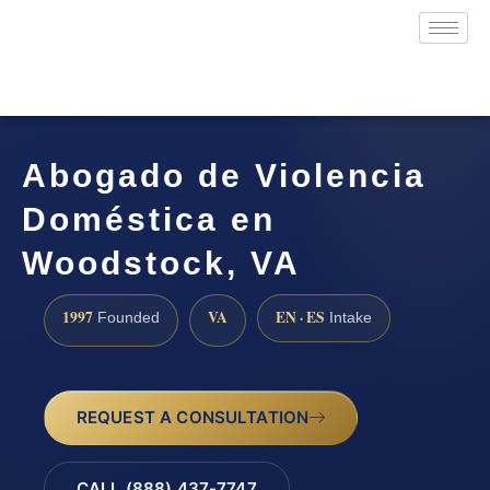
Abogado de Violencia
Doméstica en
Woodstock, VA
1997
VA
EN · ES
Founded
Intake
REQUEST A CONSULTATION
CALL (888) 437-7747