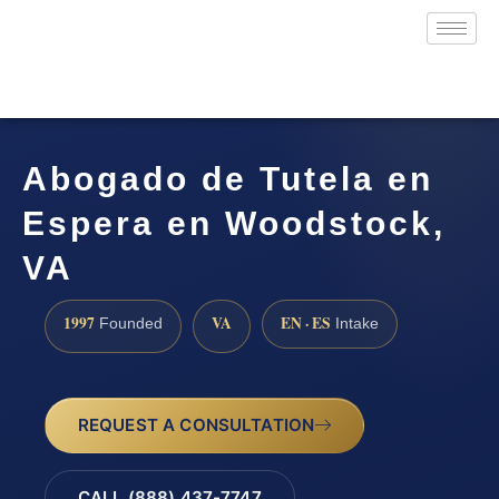
Abogado de Tutela en
Espera en Woodstock,
VA
1997
VA
EN · ES
Founded
Intake
REQUEST A CONSULTATION
CALL (888) 437-7747