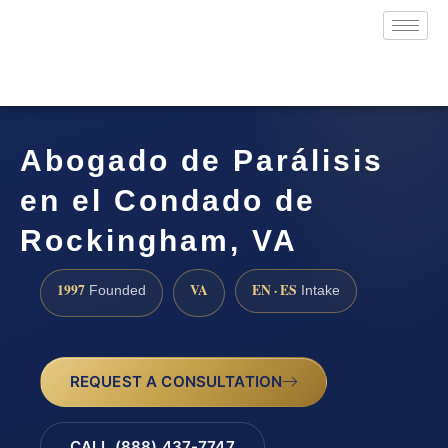
Abogado de Parálisis
en el Condado de
Rockingham, VA
1997
VA
EN · ES
Founded
Intake
REQUEST A CONSULTATION
CALL (888) 437-7747