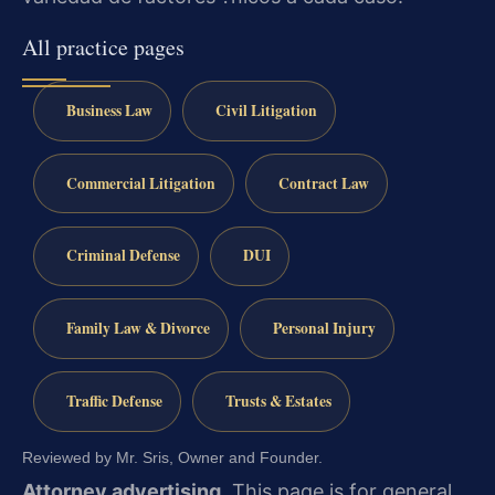
All practice pages
Business Law
Civil Litigation
Commercial Litigation
Contract Law
Criminal Defense
DUI
Family Law & Divorce
Personal Injury
Traffic Defense
Trusts & Estates
Reviewed by Mr. Sris, Owner and Founder.
Attorney advertising.
This page is for general