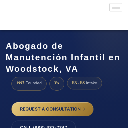
Abogado de
Manutención Infantil en
Woodstock, VA
1997
VA
EN · ES
Founded
Intake
REQUEST A CONSULTATION
CALL (888) 437-7747