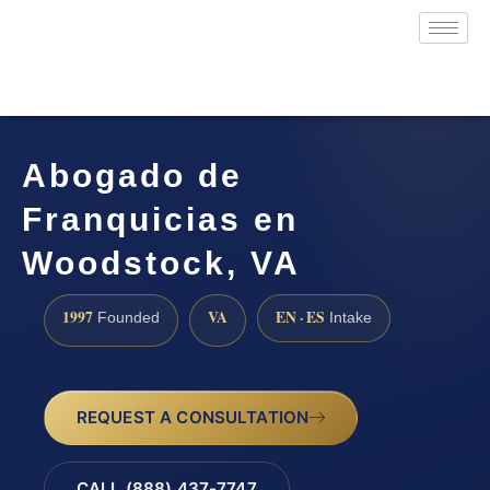
Abogado de
Franquicias en
Woodstock, VA
1997
VA
EN · ES
Founded
Intake
REQUEST A CONSULTATION
CALL (888) 437-7747