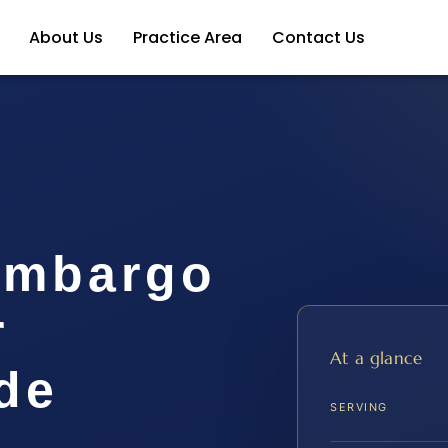
About Us
Practice Area
Contact Us
Embargo
r
At a glance
de
SERVING