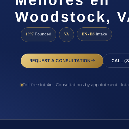
Menores en
Woodstock, V
1997
VA
EN · ES
Founded
Intake
REQUEST A CONSULTATION
CALL (8
Toll-free intake · Consultations by appointment · Int