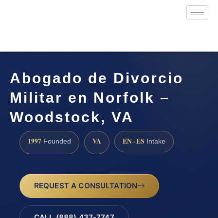
Abogado de Divorcio
Militar en Norfolk –
Woodstock, VA
1997
VA
EN · ES
Founded
Intake
REQUEST A CONSULTATION
CALL (888) 437-7747