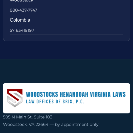
888-437-7747
Colombia
57 63419197
505 N Main St, Suite 103
Woodstock, VA 22664 — by appointment only