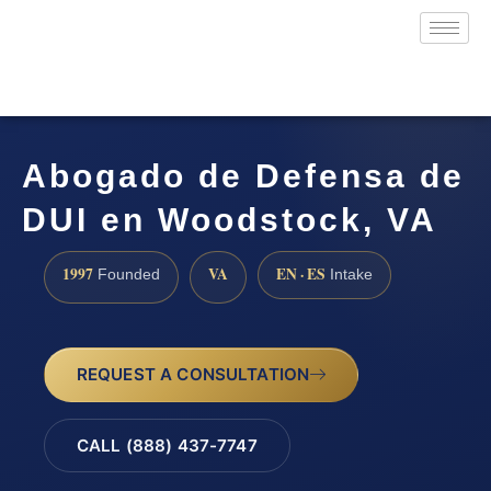
Abogado de Defensa de
DUI en Woodstock, VA
1997
VA
EN · ES
Founded
Intake
REQUEST A CONSULTATION
CALL (888) 437-7747