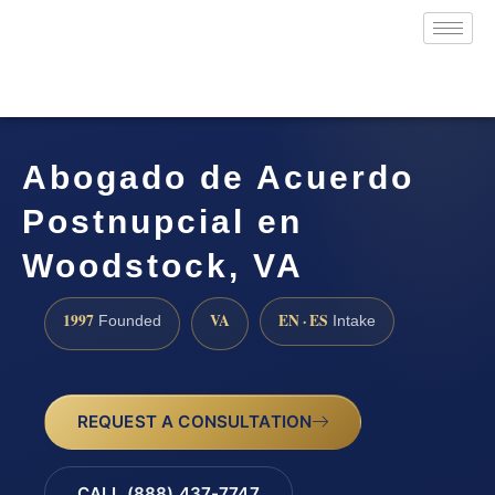
Abogado de Acuerdo
Postnupcial en
Woodstock, VA
1997
VA
EN · ES
Founded
Intake
REQUEST A CONSULTATION
CALL (888) 437-7747