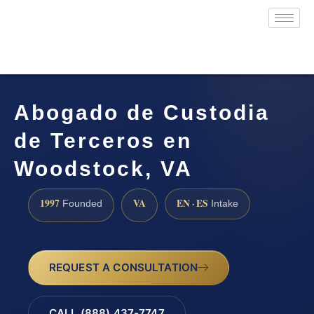
Abogado de Custodia
de Terceros en
Woodstock, VA
1997
VA
EN · ES
Founded
Intake
REQUEST A CONSULTATION
CALL (888) 437-7747